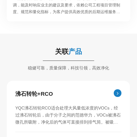
调，能及时响应业主的建议及要求，依赖公司工程项目管理制
度、规范和量化指标，为客户提供高效优质的后期运维服务，
不断提升业主满意度。
关联
产品
稳健可靠，质量保障，科技引领，高效净化
沸石转轮+RCO
YQC沸石转轮RCO适合处理大风量低浓度的VOCs，经
过沸石转轮后，由于分子之间的范德华力，VOCs被沸石
微孔所吸附，净化后的气体可直接排到排气筒。被吸附
在沸石转轮上的有机物再通过180℃～200℃的温度的气
体进行脱附。脱附出来的高浓度废气再送入RCO炉进行