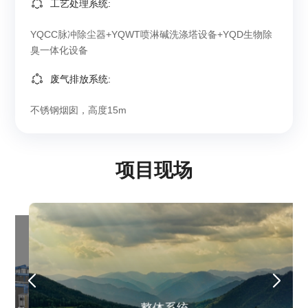
工艺处理系统:
YQCC脉冲除尘器+YQWT喷淋碱洗涤塔设备+YQD生物除
臭一体化设备
废气排放系统:
不锈钢烟囱，高度15m
项目现场
三维工艺流程
三维工艺流程
客户背景
YQCC脉冲除尘器+YQWT喷淋碱洗涤塔设备+YQD生物除臭
核心工艺
核心工艺
客户背景
一体化设备
国内领先的废旧电池循环利用企业