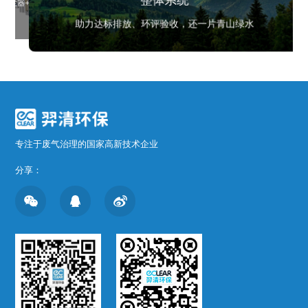
整体系统
除尘器+YQWT喷淋碱洗涤塔设备+YQD生物除臭
YQD生物除臭一体化设备
YQD生物除臭一体化设备
一体化设备
国内领先的废旧电池循环利用企
助力达标排放、环评验收，还一片青山绿水
专注于废气治理的国家高新技术企业
分享：