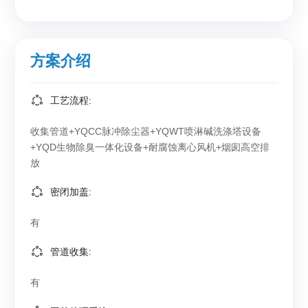
方案介绍
工艺流程:
收集管道+YQCC脉冲除尘器+YQWT喷淋碱洗涤塔设备
+YQD生物除臭一体化设备+耐腐蚀离心风机+烟囱高空排
放
密闭加盖:
有
管道收集:
有