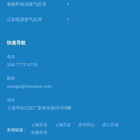
氢燃料电池废气处理
泛新能源废气处理
快速导航
电话
156-7777-5739
邮箱
wanglu@sheclear.com
地址
上海市松江区广富林东路66号8幢
上海羿清
上海羿蓝
苏州羿白
浙江羿清
友情链接：
安徽羿清