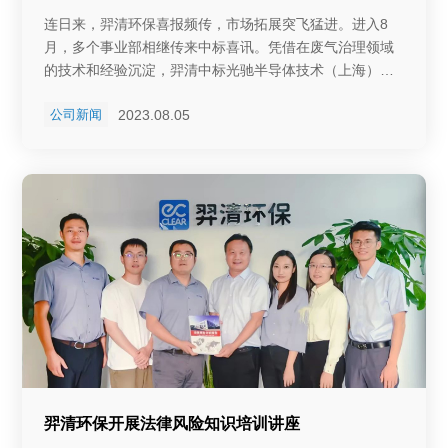
连日来，羿清环保喜报频传，市场拓展突飞猛进。进入8
月，多个事业部相继传来中标喜讯。凭借在废气治理领域
的技术和经验沉淀，羿清中标光驰半导体技术（上海）有
限公司废气治理工程项目。 今年以来，羿清环保在持续做
2023.08.05
公司新闻
好废气技术升级的同时，大力开拓外部市场。 2023下半年
刚开场，羿清环保中标喜讯就纷至沓来。在锂电池、化工
板块接连中标后，羿清环保在半导体行业废气项目中再下
一城！羿清环保用实力见证品质护航，成功中标光驰半导
体技术（上海）有限公司废气治理工程项目。 光驰半导体
技术（上海）有限公司（以下简称：光驰半导体）由光驰
集团（以株式会社光驰为母公司的跨国集团上市代码：
6235 东证一部）名下的光驰科技（上海）有限公司投资设
立，成立于 2021年9月总投资额5.48亿元。 公司以半导体
前沿的 ALD （原子层镀膜）与 ETCHING （刻蚀）技术为
依托，通过持续的技术创新和市场开拓，拟在微显示、化
合物半导体、晶圆级光学、图像传感器等半导体或泛半导
体领域实现镀膜技术的应用与扩大销售。 泛半导体行业主
要包括光电显示器件、集成电路制造，其核心生产工艺中
羿清环保开展法律风险知识培训讲座
会产生各类成分复杂的废气，对废气治理的技