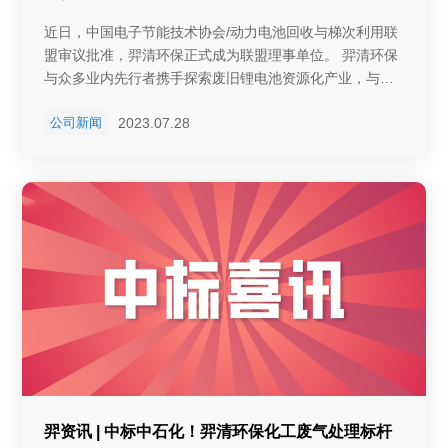
近日，中国电子节能技术协会/动力电池回收与梯次利用联
盟审议批准，羿清环保正式成为联盟理事单位。 羿清环保
与众多业内先行者携手探索废旧锂电池资源化产业，与动
力电池回收与梯次利用联盟将会在产学研、决策咨询等领
2023.07.28
公司新闻
域开展合作，共同为中国动力电池回收与梯次利用做出贡
献。 据悉，动力电池回收与梯次利用联盟是由中国电子节
能技术协会牵头，众多行业知名企业和机构联合筹备，于
2019年4月在北京正式成立。 该联盟以探索技术经济性
强、资源环境友好的多元化废旧动力蓄电池回收利用模式
为目的，推动回收利用体系建设，完善相关标准，突破动
力蓄电池梯次利用、高效再生利用产业发展瓶颈，为建立
科学完善的动力蓄电池回收利用制度提供实践支撑。 立足
华东，辐射全国。羿清环保积极布局锂电池产业链废气治
理项目，打造泛锂电池废气治理生态平台。羿清自主研发
的耦合催化设备可广泛应用于泛锂电池产业链上下游。同
时，通过在行业内的良好口碑，及标杆龙头企业的长期合
作，推进再生资源综合利用技术创新发展，助力碳达峰、
碳中和。 此次加入动力电池回收与梯次利用联盟，羿清环
羿资讯 | 中标中石化！羿清环保化工废气处理标杆
保将依托联盟良好的发展平台，与会员单位开展沟通交流