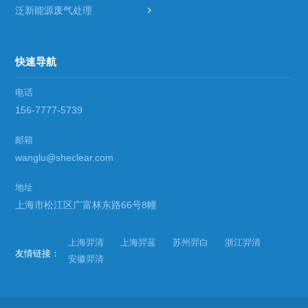
泛新能源废气处理
快速导航
电话
156-7777-5739
邮箱
wanglu@sheclear.com
地址
上海市松江区广富林东路66号8幢
上海羿清
上海羿蓝
苏州羿白
浙江羿清
友情链接：
安徽羿清