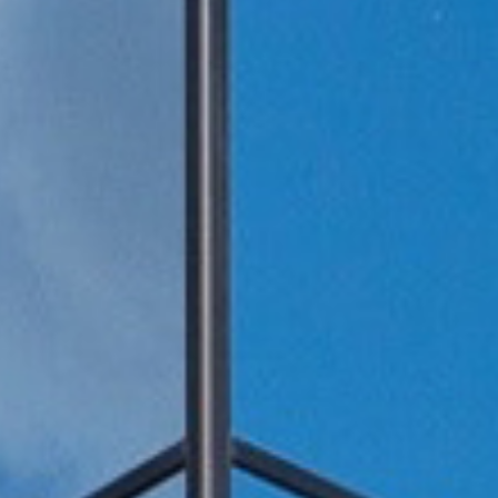
1年企业大学学习
废气治理工程
收废气治理项
气市场布局加
一行莅临羿清
客户认可！项目
QHX吸附一体
中国”青年创业
室VOCs废气
目废气处理
理项目
TO
TO
箱
2000万光伏废气项目！加速海外市场布
中润光能科技（老挝）独资有限公司一
邦普循环宜昌基地某车间设备水幕除尘
上海清能合睿兹新能源科技有限公司废
东华大学党委书记刘承功一行莅临羿清
创业基金会访谈 | 创新型环保企业发展
羿品牌 | 羿清环保闪耀易沃联创商学院
某某某新能源汽车(上海)有限公司某车
羿清环保荣获“创在上海”市级创新资金
陕西某光伏新材料有限公司VOCs废气
南通正海磁材南通工厂B地块废气处理
冷凝回收系统
酸碱洗涤塔
硅烷燃烧塔
静电除尘器
2000万光
安徽无为比亚
巨星永磁年产1
宜昌邦普宜化
上海某某新材
羿案例 | 
文化故事 |
喜讯 | 羿
长鑫存储10
羿品牌 | 
廊U30“星耀
达表彰授奖
项目
开！
导
《战狼特训营-向华为学组织蜕变》培训
期7.5GW高效电池片生产废气处理项目
局，羿清环保签约中润光能！
间VOCs废气处理项目
气设备维护项目
环保调研指导
有何秘籍？
系统项目
处理项目
系统
立项
高性能烧结钕
平，打造高绩
局，羿清
大
单发布活动
现场！
大
更多案例
更多案例
更多案例
更多案例
更多案例
更多案例
更多产品
更多产品
更多产品
更多产品
更多产品
更多产品
更多产品
更多新闻
更多新闻
更多新闻
更多新闻
更多新闻