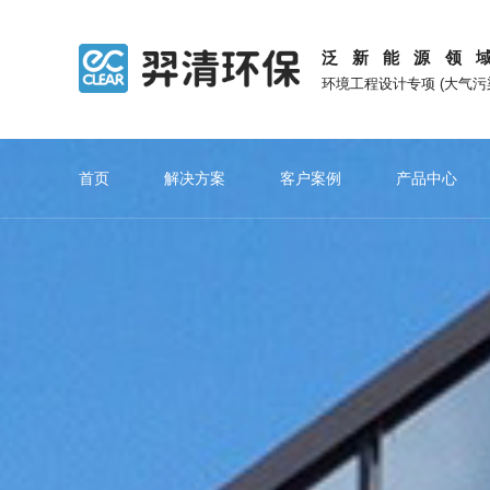
泛新能源领
环境工程设计专项 (大气
首页
解决方案
客户案例
产品中心
旗下网站
重点推荐
网站功能
重点推荐
催化燃烧系列
锂
锂电池废气处理
锂电池回收废气处理
观羿清发展
在羿清创
羿清新能源官网
在线留言
专注新能源废气治理技术创新
以奋斗者为本
电池生产废气处理
电解液废气处理
上海羿蓝官网
网站地图
电池材料废气处理
电池破碎废气处理
羿清简介
管理团队
苏州羿白官网
收藏本站
正级材料废气处理
湿法废气处理
企业文化
职业发展
负极材料废气处理
干法废气处理
浙江羿清官网
电池隔膜废气处理
创新历程
酸浸废气处理
专利证书
安徽羿清官网
电池组装废气处理
热解废气处理