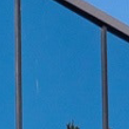
伏废气项目！加速海外市场布
迪某车间RTO废气处理系
0万吨（一期25000吨）
某车间尾气处理系统项目
料科技有限公司废气治理
新疆天雨煤化集团废气治理项
 立足当夏，不负青春，羿清
清环保在“中国创翼”创业创新
8B新增废气收集设施工程
立足人才强企，提升管理水
沸石转轮+CO
热排风系统
四川长虹智能制造-江苏格润新材料方壳
羿案例 | 上海海擎新能源废气治理项目
宁德时代福建宁德某车间VOCs废气治
上海恩捷新材料有限公司VOCs废气处
羿人物 | 离沪186天，疫情之下他辗转
羿品牌 | 羿清献爱心，情暖敬老院
苏州华德电子废气改造项目
沸石转轮+TO
上
河
羿
铁硼永磁材料项目设备采
效管理团队——羿清企业
环保签约中润光能！
赛中斩获佳绩！
工程项目
统项目
再出发
目
拆解线环保设备项目总包工程
奔走十余个项目现场
完成验收
理项目
理项目
学正式启航！
购合同