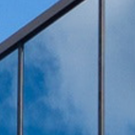
全球化布局
企业荣誉
中润光能科技（老挝）独资有限公司一
上海清能合睿兹项目有机废气治理工程
巨星永磁年产10万吨（一期25000吨）
持续发力，锂电池回收废气市场布局加
文化故事 | 安吉溯溪之旅，羿清人争流
羿清环保受邀参加“科创中国”青年创业
羿清环保受邀参加“科创中国”青年创业
宜昌邦普某车间VOCs收集处理系统项
宁德时代福建宁德某车间VOCs废气治
宜昌邦普某车间VOCs收集处理系统项
羿品牌 | 羿清环保与克拉玛依共抗疫
沸石转轮+RCO
沸石转轮+RCO
砷磷烷吸附塔
耦合催化系统
酸碱洗涤塔
布袋除尘器
干式除雾器
羿品牌 | 羿清环保202
上海清能合睿兹项目有机
邦普循环某车间锂电池回
持续发力，锂电池回收废
东华大学党委书记刘承功
奋斗者 | 羿清环保再获
群光电能科技（苏州）Y
羿清环保受邀参加“科创
宁德时代宁德基地某实验
贺利氏光伏银河建设项
南通清能废气处
沸石转轮+R
沸石转轮+R
活性炭吸附
滤筒除尘器
填料除雾器
热排风系统
化成车间废气处理
萃取废气处理
期7.5GW高效电池片生产废气处理项目
高性能烧结钕铁硼永磁材料项目设备采
榜单一长三角G60科创走廊U30“星耀
榜单一长三角G60科创走廊U30“星耀
情，助力建设大美新疆
而上笃行不怠
理项目
速！
目
目
榜单一长三角G60科创走
经理熊士良获中国成
机供货及安装
启动会成功召
环保调研指
处理项目
速！
目
羿清工厂
G60”创业人才榜单发布活动
G60”创业人才榜单发布活动
购合同
G60”创业人才榜
电芯车间废气处理
电解液回收
浸出车间废气处理