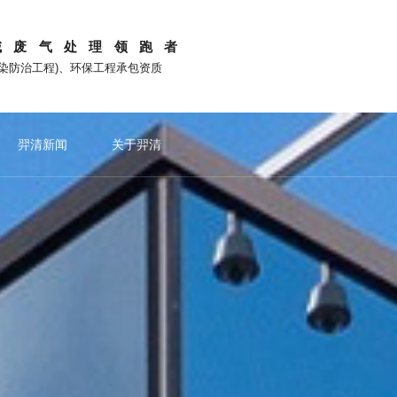
域废气处理领跑者
污染防治工程)、环保工程承包资质
羿清新闻
关于羿清
电池行业
重点推荐
喷淋洗涤系列
锂电池回收行业
公司新闻
站外平台
工业除尘系列
文化故事
光伏电池行业
吸附脱附系列
媒体报道
氢燃料电池行业
品牌活动
除雾系
光伏电池废气处理
氢燃料电
新
与羿清共赢
微信公众号
的创业者
共建数智化生态型环保企业
光伏电池片废气处理
电池烘烤
更多产品
抖音
光伏组件废气处理
电极涂覆
下载中心
知乎
硅料切片粉尘处理
联系羿清
小红书