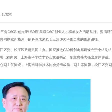
1332次
长三角G60科创走廊U30暨“星耀G60”创业人才榜单发布活动举行。羿清环
共同探索新格局下的科创未来及长三角G60科创走廊的创新路径。
江区委、松江区政府共同主办。国家推进G60科创走廊建设专责小组副组
委书记程向民，上海市科学技术协会党组书记、副主席韩志强出席并讲话。
心副主任陈锐，上海市科学技术协会党组成员、副主席陈馨，松江区委副