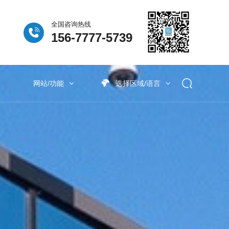
全国咨询热线
156-7777-5739
网站/功能
选择区域/语言
列
泛新能源行业
除臭系列
产品配套
池废气处理
泛新能源废气处理
废气处理
半导体材料废气处理
废气处理
电子新材料废气处理
新能源汽车废气处理
工业有机废气处理