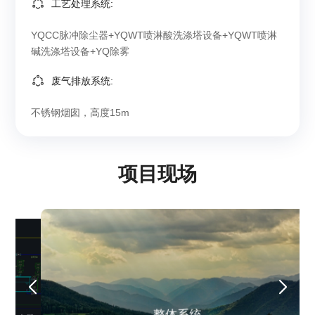
工艺处理系统:
YQCC脉冲除尘器+YQWT喷淋酸洗涤塔设备+YQWT喷淋
碱洗涤塔设备+YQ除雾
废气排放系统:
不锈钢烟囱，高度15m
项目现场
三维工艺流程
三维工艺流程
客户背景
YQCC脉冲除尘器+YQWT喷淋酸洗涤塔设备+YQWT喷淋碱
核心工艺
核心工艺
客户背景
洗涤塔设备+YQ除雾
国内领先的废旧电池循环利用企业