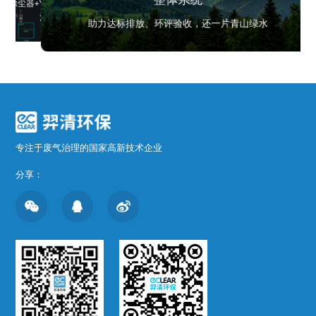
整体系统
除尘器+YQWT喷淋酸洗涤塔设备+YQWT喷淋碱
YQWT喷淋洗涤塔设备
YQWT喷淋洗涤塔设备
洗涤塔设备+YQ除雾
国内领先的废旧电池循环利用企
助力达标排放、环评验收，还一片青山绿水
专注于废气治理的国家高新技术企业
分享：