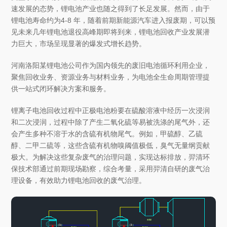
速发展的态势，锂电池产业也随之得到了长足发展。然而，由于
锂电池寿命约为4-8 年，随着前期新能源汽车进入报废期，可以预
见未来几年锂电池退役高峰期即将到来，锂电池回收产业发展潜
力巨大，市场呈现显著的爆发式增长趋势。
河南洛阳某锂电池公司作为国内领先的废旧电池循环利用企业，
聚焦回收业务、资源业务与材料业务，为电池全生命周期管理提
供一站式闭环解决方案和服务。
锂离子电池回收过程中正极电池粉要在硫酸溶液中经历一次浸润
和二次浸润，过程中除了产生二氧化硫等易被洗涤的尾气外，还
会产生多种不溶于水的含硫有机物尾气。例如，甲硫醇、乙硫
醇、二甲二硫等，这些含硫有机物嗅阈值极低，臭气无量纲贡献
极大。为解决这些复杂废气的治理问题，实现达标排放，羿清环
保技术部通过前期现场勘察，综合考量，采用羿清自研的废气治
理设备，有效助力锂电池回收的废气治理。