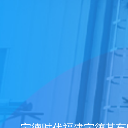
全球化布局
企业荣誉
中润光能科技（老挝）独资有限公司一
上海清能合睿兹项目有机废气治理工程
巨星永磁年产10万吨（一期25000吨）
持续发力，锂电池回收废气市场布局加
文化故事 | 安吉溯溪之旅，羿清人争流
羿清环保受邀参加“科创中国”青年创业
羿清环保受邀参加“科创中国”青年创业
宜昌邦普某车间VOCs收集处理系统项
宁德时代福建宁德某车间VOCs废气治
宜昌邦普某车间VOCs收集处理系统项
羿品牌 | 羿清环保与克拉玛依共抗疫
沸石转轮+RCO
沸石转轮+RCO
砷磷烷吸附塔
耦合催化系统
酸碱洗涤塔
布袋除尘器
干式除雾器
羿品牌 | 羿清环保202
上海清能合睿兹项目有机
邦普循环某车间锂电池回
持续发力，锂电池回收废
东华大学党委书记刘承功
奋斗者 | 羿清环保再获
群光电能科技（苏州）Y
羿清环保受邀参加“科创
宁德时代宁德基地某实验
贺利氏光伏银河建设项
南通清能废气处
沸石转轮+R
沸石转轮+R
活性炭吸附
滤筒除尘器
填料除雾器
热排风系统
化成车间废气处理
萃取废气处理
期7.5GW高效电池片生产废气处理项目
高性能烧结钕铁硼永磁材料项目设备采
榜单一长三角G60科创走廊U30“星耀
榜单一长三角G60科创走廊U30“星耀
情，助力建设大美新疆
而上笃行不怠
理项目
速！
目
目
榜单一长三角G60科创走
经理熊士良获中国成
机供货及安装
启动会成功召
环保调研指
处理项目
速！
目
羿清工厂
G60”创业人才榜单发布活动
G60”创业人才榜单发布活动
购合同
G60”创业人才榜
电芯车间废气处理
电解液回收
浸出车间废气处理
宁德时代福建宁德某车