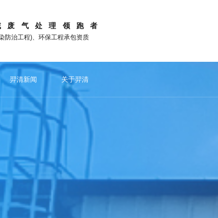
域废气处理领跑者
污染防治工程)、环保工程承包资质
羿清新闻
关于羿清
电池行业
重点推荐
喷淋洗涤系列
锂电池回收行业
公司新闻
站外平台
工业除尘系列
文化故事
光伏电池行业
吸附脱附系列
媒体报道
氢燃料电池行业
品牌活动
除雾系
光伏电池废气处理
氢燃料电
新
与羿清共赢
微信公众号
的创业者
共建数智化生态型环保企业
光伏电池片废气处理
电池烘烤
更多产品
抖音
光伏组件废气处理
电极涂覆
下载中心
知乎
硅料切片粉尘处理
联系羿清
小红书