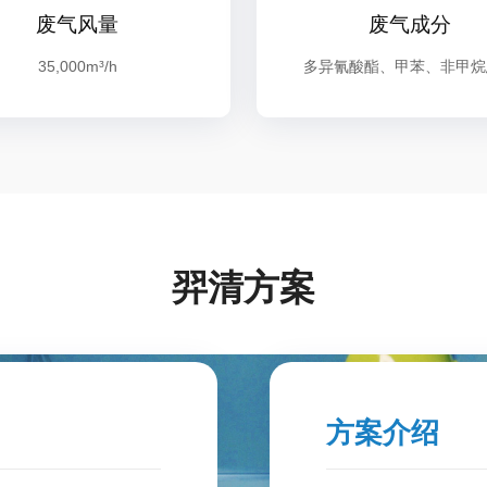
废气风量
废气成分
35,000m³/h
多异氰酸酯、甲苯、非甲烷
羿清方案
方案介绍