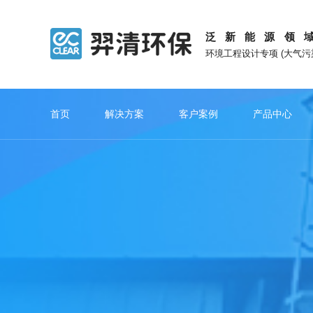
泛新能源领
环境工程设计专项 (大气
首页
解决方案
客户案例
产品中心
旗下网站
重点推荐
网站功能
重点推荐
催化燃烧系列
锂
锂电池废气处理
锂电池回收废气处理
观羿清发展
在羿清创
羿清新能源官网
在线留言
专注新能源废气治理技术创新
以奋斗者为本
电池生产废气处理
电解液废气处理
上海羿蓝官网
网站地图
电池材料废气处理
电池破碎废气处理
羿清简介
管理团队
苏州羿白官网
收藏本站
正级材料废气处理
湿法废气处理
企业文化
职业发展
负极材料废气处理
干法废气处理
浙江羿清官网
电池隔膜废气处理
创新历程
酸浸废气处理
专利证书
安徽羿清官网
电池组装废气处理
热解废气处理