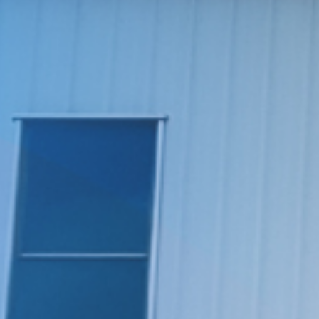
伏废气项目！加速海外市场布
迪某车间RTO废气处理系
0万吨（一期25000吨）
某车间尾气处理系统项目
料科技有限公司废气治理
新疆天雨煤化集团废气治理项
 立足当夏，不负青春，羿清
清环保在“中国创翼”创业创新
8B新增废气收集设施工程
立足人才强企，提升管理水
沸石转轮+CO
热排风系统
四川长虹智能制造-江苏格润新材料方壳
羿案例 | 上海海擎新能源废气治理项目
宁德时代福建宁德某车间VOCs废气治
上海恩捷新材料有限公司VOCs废气处
羿人物 | 离沪186天，疫情之下他辗转
羿品牌 | 羿清献爱心，情暖敬老院
苏州华德电子废气改造项目
沸石转轮+TO
上
河
羿
铁硼永磁材料项目设备采
效管理团队——羿清企业
环保签约中润光能！
赛中斩获佳绩！
工程项目
统项目
再出发
目
拆解线环保设备项目总包工程
奔走十余个项目现场
完成验收
理项目
理项目
学正式启航！
购合同