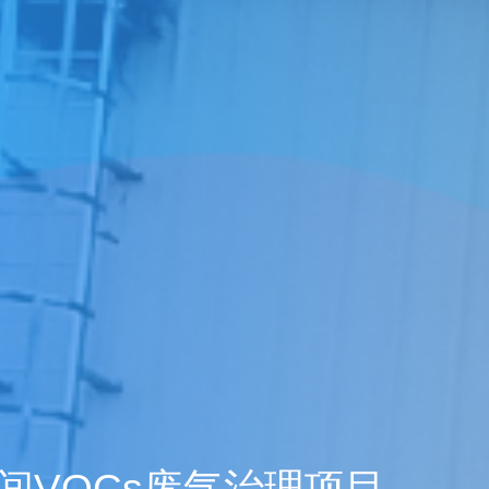
1年企业大学学习
废气治理工程
收废气治理项
气市场布局加
一行莅临羿清
客户认可！项目
QHX吸附一体
中国”青年创业
室VOCs废气
目废气处理
理项目
TO
TO
箱
2000万光伏废气项目！加速海外市场布
中润光能科技（老挝）独资有限公司一
邦普循环宜昌基地某车间设备水幕除尘
上海清能合睿兹新能源科技有限公司废
东华大学党委书记刘承功一行莅临羿清
创业基金会访谈 | 创新型环保企业发展
羿品牌 | 羿清环保闪耀易沃联创商学院
某某某新能源汽车(上海)有限公司某车
羿清环保荣获“创在上海”市级创新资金
陕西某光伏新材料有限公司VOCs废气
南通正海磁材南通工厂B地块废气处理
冷凝回收系统
酸碱洗涤塔
硅烷燃烧塔
静电除尘器
2000万光
安徽无为比亚
巨星永磁年产1
宜昌邦普宜化
上海某某新材
羿案例 | 
文化故事 |
喜讯 | 羿
长鑫存储10
羿品牌 | 
廊U30“星耀
达表彰授奖
项目
开！
导
《战狼特训营-向华为学组织蜕变》培训
期7.5GW高效电池片生产废气处理项目
局，羿清环保签约中润光能！
间VOCs废气处理项目
气设备维护项目
环保调研指导
有何秘籍？
系统项目
处理项目
系统
立项
高性能烧结钕
平，打造高绩
局，羿清
大
单发布活动
现场！
大
更多案例
更多案例
更多案例
更多案例
更多案例
更多案例
更多产品
更多产品
更多产品
更多产品
更多产品
更多产品
更多产品
更多新闻
更多新闻
更多新闻
更多新闻
更多新闻
间VOCs废气治理项目